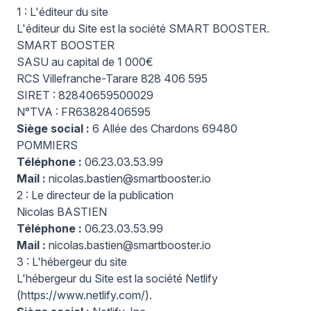
1 : L'éditeur du site
L'éditeur du Site est la société SMART BOOSTER.
SMART BOOSTER
SASU au capital de 1 000€
RCS Villefranche-Tarare 828 406 595
SIRET : 82840659500029
N°TVA : FR63828406595
Siège social :
6 Allée des Chardons 69480
POMMIERS
Téléphone :
06.23.03.53.99
Mail :
nicolas.bastien@smartbooster.io
2 : Le directeur de la publication
Nicolas BASTIEN
Téléphone :
06.23.03.53.99
Mail :
nicolas.bastien@smartbooster.io
3 : L'hébergeur du site
L'hébergeur du Site est la société Netlify
(
https://www.netlify.com/
).