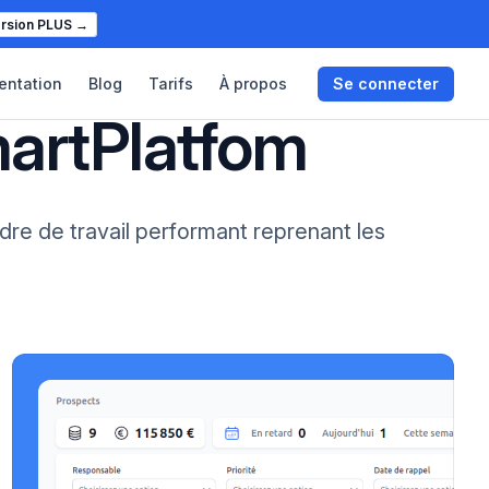
ersion PLUS
→
ntation
Blog
Tarifs
À propos
Se connecter
martPlatfom
re de travail performant reprenant les